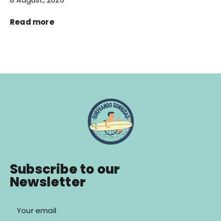
Read more
Subscribe to our
Newsletter
Your email