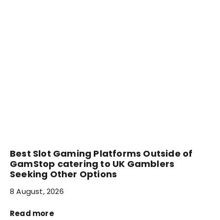
Best Slot Gaming Platforms Outside of
GamStop catering to UK Gamblers
Seeking Other Options
8 August, 2026
Read more