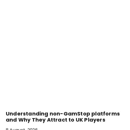
Understanding non-GamStop platforms
and Why They Attract to UK Players
8 August, 2026