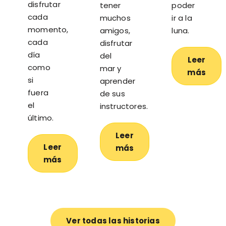
disfrutar
poder
tener
cada
ir a la
muchos
momento,
luna.
amigos,
cada
disfrutar
día
del
Leer
como
mar y
más
si
aprender
fuera
de sus
el
instructores.
último.
Leer
Leer
más
más
Ver todas las historias