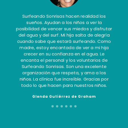
Gran evento, bien producido, en horario,
con mil sonrisas un festival de buenas
vibraciones, gracias por haberlo hecho
posible.
Miguel Canals
1
2
3
4
5
6