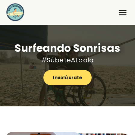
Surfeando Sonrisas
#SúbeteALaola
Involúcrate