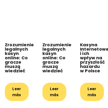
Zrozumienie
Zrozumienie
Kasyna
legalnych
legalnych
Internetow
kasyn
kasyn
i ich
online: Co
online: Co
wpływ na
gracze
gracze
przyszłość
muszą
muszą
hazardu
wiedzieć
wiedzieć
w Polsce
Leer
Leer
Leer
más
más
más