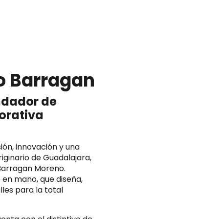
o Barragan
ndador de
orativa
sión, innovación y una
iginario de Guadalajara,
 Barragan Moreno.
e en mano, que diseña,
les para la total