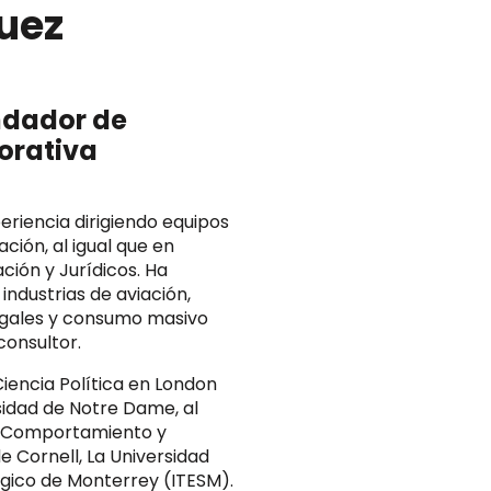
uez
ndador de
orativa
riencia dirigiendo equipos
ión, al igual que en
ión y Jurídicos. Ha
 industrias de aviación,
 legales y consumo masivo
consultor.
Ciencia Política en London
sidad de Notre Dame, al
, Comportamiento y
e Cornell, La Universidad
lógico de Monterrey (ITESM).