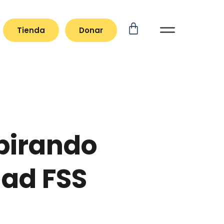
Tienda
Donar
spirando
dad FSS