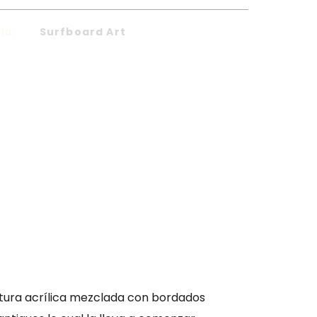
ía:
Surfboard Art
intura acrílica mezclada con bordados