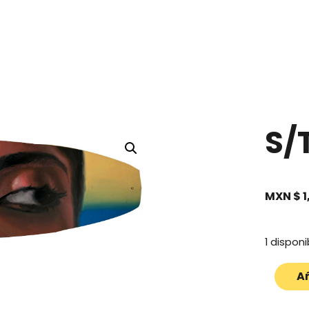
S/
MXN $
1
1 disponi
Añ