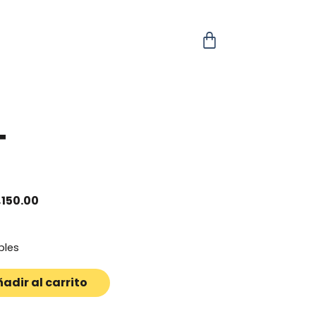
T
,150.00
bles
adir al carrito